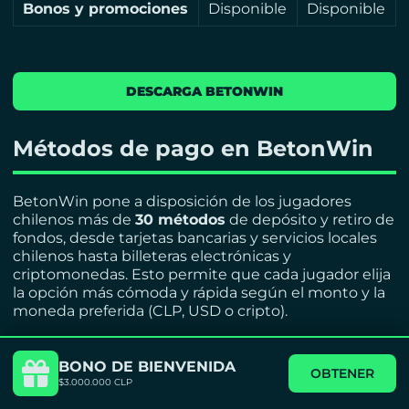
Bonos y promociones
Disponible
Disponible
DESCARGA BETONWIN
Métodos de pago en BetonWin
BetonWin pone a disposición de los jugadores
chilenos más de
30 métodos
de depósito y retiro de
fondos, desde tarjetas bancarias y servicios locales
chilenos hasta billeteras electrónicas y
criptomonedas. Esto permite que cada jugador elija
la opción más cómoda y rápida según el monto y la
moneda preferida (CLP, USD o cripto).
Depósito
Retiro
Tiempo
Método
BONO DE BIENVENIDA
OBTENER
mínimo
mínimo
de retiro
$3.000.000 CLP