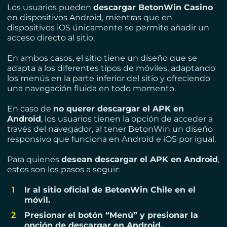
Los usuarios pueden
descargar BetonWin Casino
en dispositivos Android, mientras que en
dispositivos iOS únicamente se permite añadir un
acceso directo al sitio.
En ambos casos, el sitio tiene un diseño que se
adapta a los diferentes tipos de móviles, adaptando
los menús en la parte inferior del sitio y ofreciendo
una navegación fluida en todo momento.
En caso de
no querer descargar el APK en
Android
, los usuarios tienen la opción de acceder a
través del navegador, al tener BetonWin un diseño
responsivo que funciona en Android e iOS por igual.
Para quienes
desean descargar el APK en Android
,
estos son los pasos a seguir:
Ir al sitio oficial de BetonWin Chile en el
móvil.
Presionar el botón “Menú” y presionar la
opción de descargar en Android.