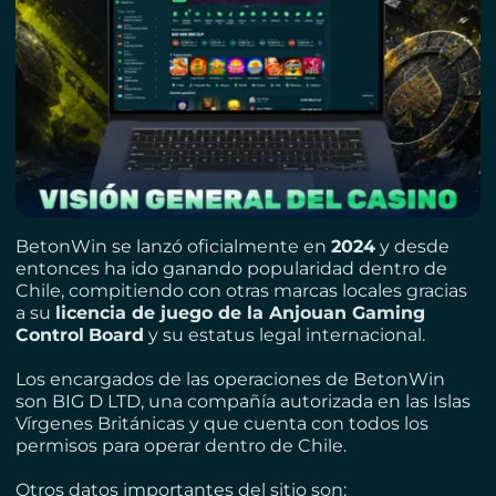
BetonWin se lanzó oficialmente en
2024
y desde
entonces ha ido ganando popularidad dentro de
Chile, compitiendo con otras marcas locales gracias
a su
licencia de juego de la Anjouan Gaming
Control
Board
y su estatus legal internacional.
Los encargados de las operaciones de BetonWin
son BIG D LTD, una compañía autorizada en las Islas
Vírgenes Británicas y que cuenta con todos los
permisos para operar dentro de Chile.
Otros datos importantes del sitio son: