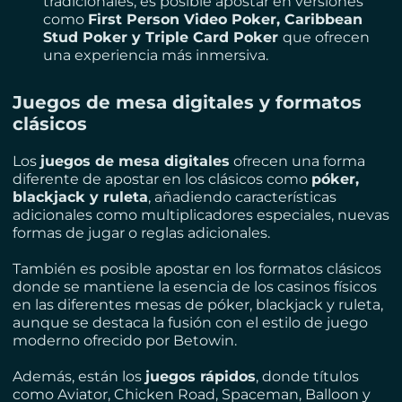
tradicionales, es posible apostar en versiones
como
First Person Video Poker, Caribbean
Stud Poker y Triple Card Poker
que ofrecen
una experiencia más inmersiva.
Juegos de mesa digitales y formatos
clásicos
Los
juegos de mesa digitales
ofrecen una forma
diferente de apostar en los clásicos como
póker,
blackjack y ruleta
, añadiendo características
adicionales como multiplicadores especiales, nuevas
formas de jugar o reglas adicionales.
También es posible apostar en los formatos clásicos
donde se mantiene la esencia de los casinos físicos
en las diferentes mesas de póker, blackjack y ruleta,
aunque se destaca la fusión con el estilo de juego
moderno ofrecido por Betowin.
Además, están los
juegos rápidos
, donde títulos
como Aviator, Chicken Road, Spaceman, Balloon y