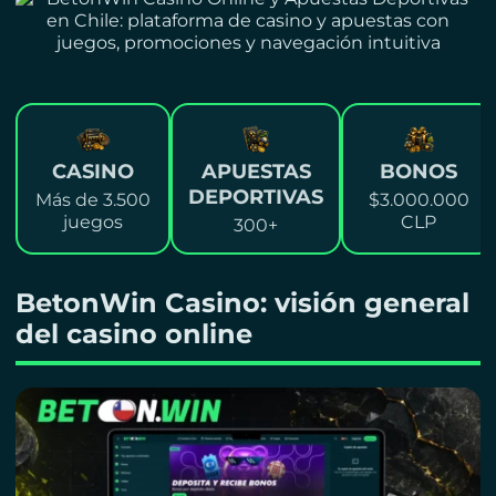
CASINO
APUESTAS
BONOS
DEPORTIVAS
Más de 3.500
$3.000.000
juegos
CLP
300+
BetonWin Casino: visión general
del casino online