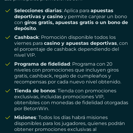
Selecciones diarias
: Aplica para
apuestas
deportivas y casino
y permite canjear un bono
con
giros gratis, apuestas gratis o un bono de
depósito
.
Cashback
: Promoción disponible todos los
viernes para
casino y apuestas deportivas
, con
el porcentaje de cashback dependiendo del
nivel VIP.
Programa de fidelidad
: Programa con 20
niveles con promociones que incluyen giros
gratis, cashback, regalo de cumpleaños y
recompensas por cada nuevo nivel obtenido.
Tienda de bonos
: Tienda con promociones
exclusivas, incluidas promociones VIP,
obtenibles con monedas de fidelidad otorgadas
por BetonWin.
Misiones
: Todos los días habrá misiones
disponibles para los jugadores, quienes podrán
obtener promociones exclusivas al