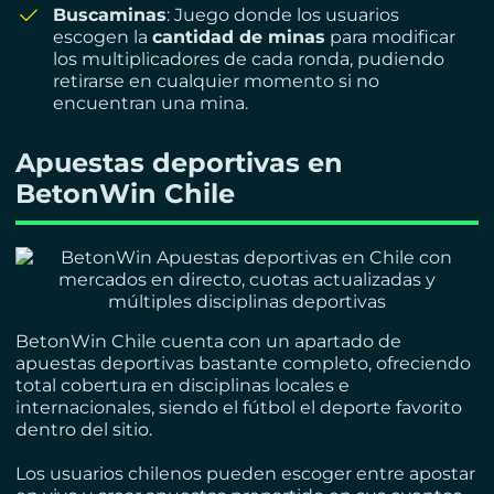
Buscaminas
: Juego donde los usuarios
escogen la
cantidad de minas
para modificar
los multiplicadores de cada ronda, pudiendo
retirarse en cualquier momento si no
encuentran una mina.
Apuestas deportivas en
BetonWin Chile
BetonWin Chile cuenta con un apartado de
apuestas deportivas bastante completo, ofreciendo
total cobertura en disciplinas locales e
internacionales, siendo el fútbol el deporte favorito
dentro del sitio.
Los usuarios chilenos pueden escoger entre apostar