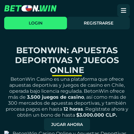
LOGIN
REGISTRARSE
BETONWIN: APUESTAS
DEPORTIVAS Y JUEGOS
ONLINE
BetonWin Casino es una plataforma que ofrece
apuestas deportivas y juegos de casino en Chile,
operada bajo licencia regulada. BetonWin ofrece
más de
3.500 juegos de casino
, así como más de
300 mercados de apuestas deportivas, y también
procesa pagos en hasta
12 horas
. Regístrate ahora y
obtén un bono de hasta
$3.000.000 CLP.
JUGAR AHORA