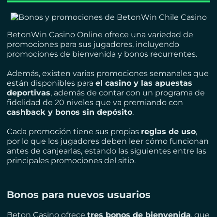
BetonWin Casino Online ofrece una variedad de
promociones para sus jugadores, incluyendo
promociones de bienvenida y bonos recurrentes.
Además, existen varias promociones semanales que
están disponibles para
el casino y las apuestas
deportivas
, además de contar con un programa de
fidelidad de 20 niveles que va premiando con
cashback y bonos sin depósito
.
Cada promoción tiene sus propias
reglas de uso
,
por lo que los jugadores deben leer cómo funcionan
antes de canjearlas, estando las siguientes entre las
principales promociones del sitio.
Bonos para nuevos usuarios
Beton Casino ofrece
tres bonos de bienvenida
, que